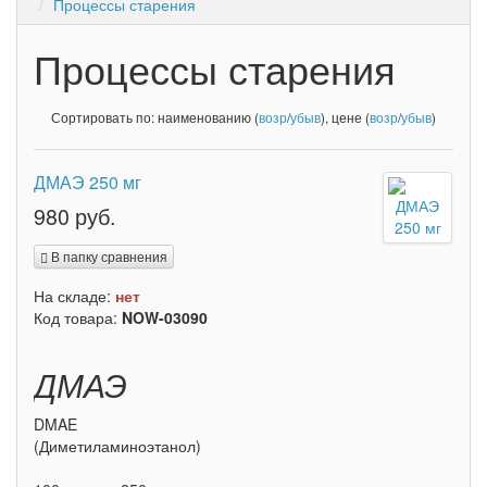
Процессы старения
Процессы старения
Сортировать по: наименованию (
возр
/
убыв
), цене (
возр
/
убыв
)
ДМАЭ 250 мг
980 руб.
В папку сравнения
На складе:
нет
Код товара:
NOW-03090
ДМАЭ
DMAE
(Диметиламиноэтанол)