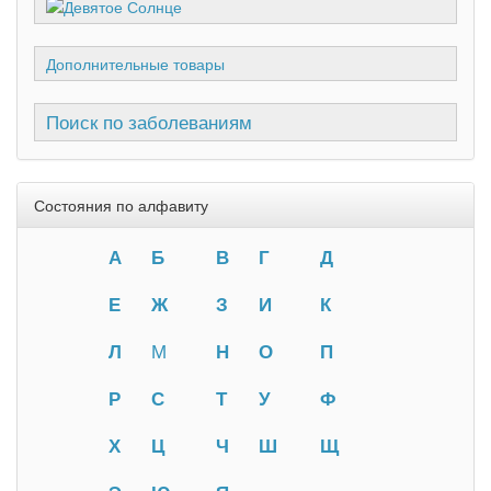
Дополнительные товары
Поиск по заболеваниям
Состояния по алфавиту
А
Б
В
Г
Д
Е
Ж
З
И
К
Л
М
Н
О
П
Р
С
Т
У
Ф
Х
Ц
Ч
Ш
Щ