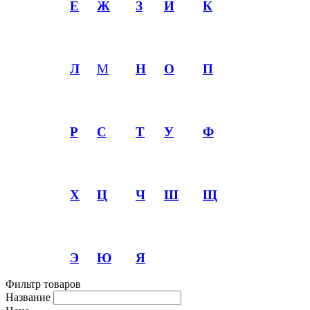
Е
Ж
З
И
К
Л
М
Н
О
П
Р
С
Т
У
Ф
Х
Ц
Ч
Ш
Щ
Э
Ю
Я
Фильтр товаров
Название