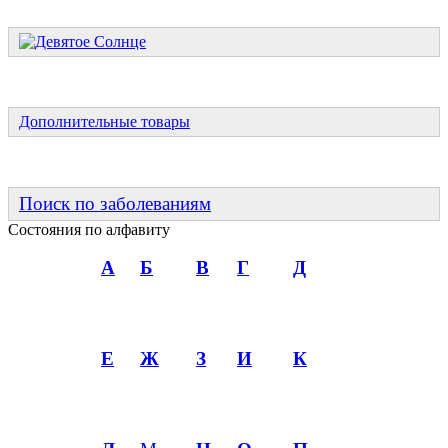
Дополнительные товары
Поиск по заболеваниям
Состояния по алфавиту
А
Б
В
Г
Д
Е
Ж
З
И
К