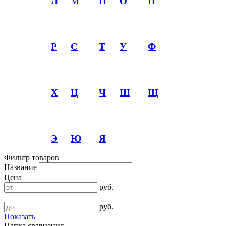
Л
М
Н
О
П
Р
С
Т
У
Ф
Х
Ц
Ч
Ш
Щ
Э
Ю
Я
Фильтр товаров
Название
Цена
руб.
руб.
Показать
Папка сравнения