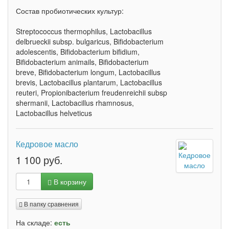
Состав пробиотических культур:
Streptococcus thermophilus, Lactobacillus
delbrueckii subsp. bulgaricus, Bifidobacterium
adolescentis, Bifidobacterium bifidium,
Bifidobacterium animails, Bifidobacterium
breve, Bifidobacterium longum, Lactobacillus
brevis, Lactobacillus рlantarum, Lactobacillus
reuteri, Propionibacterium freudenreichii subsp
shermanii, Lactobacillus rhamnosus,
Lactobacillus helveticus
Кедровое масло
1 100 руб.
В корзину
В папку сравнения
На складе:
есть