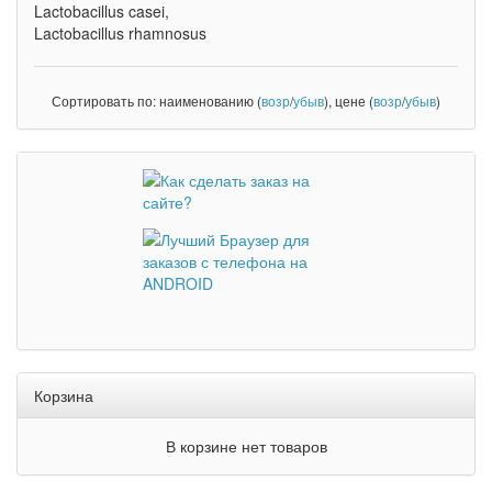
Lactobacillus casei,
Lactobacillus rhamnosus
Сортировать по: наименованию (
возр
/
убыв
), цене (
возр
/
убыв
)
Корзина
В корзине нет товаров