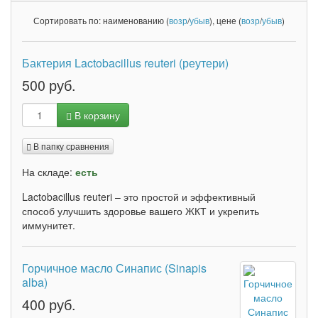
Сортировать по: наименованию (
возр
/
убыв
), цене (
возр
/
убыв
)
Бактерия Lactobacillus reuteri (реутери)
500 руб.
В корзину
В папку сравнения
На складе:
есть
Lactobacillus reuteri – это простой и эффективный
способ улучшить здоровье вашего ЖКТ и укрепить
иммунитет.
Горчичное масло Синапис (Sinapis
alba)
400 руб.