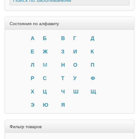
Состояния по алфавиту
А
Б
В
Г
Д
Е
Ж
З
И
К
Л
М
Н
О
П
Р
С
Т
У
Ф
Х
Ц
Ч
Ш
Щ
Э
Ю
Я
Фильтр товаров