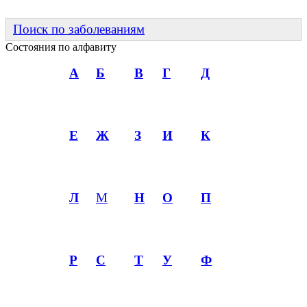
Поиск по заболеваниям
Состояния по алфавиту
А
Б
В
Г
Д
Е
Ж
З
И
К
Л
М
Н
О
П
Р
С
Т
У
Ф