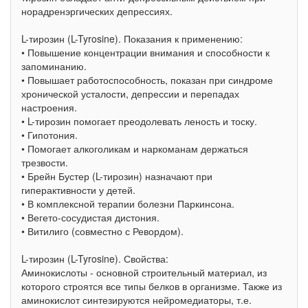
норадренэргических депрессиях.
L-тирозин (L-Tyrosine). Показания к применению:
• Повышение концентрации внимания и способности к
запоминанию.
• Повышает работоспособность, показан при синдроме
хронической усталости, депрессии и перепадах
настроения.
• L-тирозин помогает преодолевать леность и тоску.
• Гипотония.
• Помогает алкоголикам и наркоманам держаться
трезвости.
• Брейн Бустер (L-тирозин) назначают при
гиперактивности у детей.
• В комплексной терапии болезни Паркинсона.
• Вегето-сосудистая дистония.
• Витилиго (совместно с Ревордом).
L-тирозин (L-Tyrosine). Свойства:
Аминокислоты - основной строительный материал, из
которого строятся все типы белков в организме. Также из
аминокислот синтезируются нейромедиаторы, т.е.