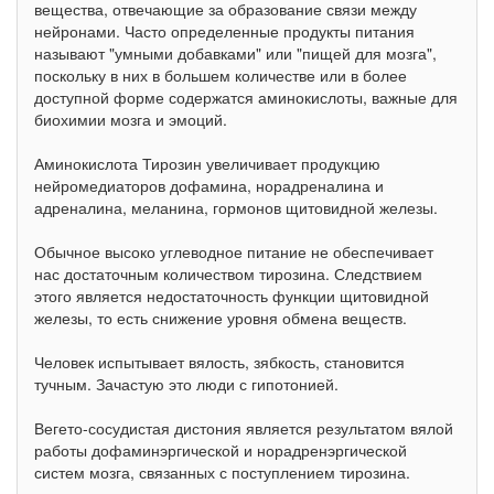
вещества, отвечающие за образование связи между
нейронами. Часто определенные продукты питания
называют "умными добавками" или "пищей для мозга",
поскольку в них в большем количестве или в более
доступной форме содержатся аминокислоты, важные для
биохимии мозга и эмоций.
Аминокислота Тирозин увеличивает продукцию
нейромедиаторов дофамина, норадреналина и
адреналина, меланина, гормонов щитовидной железы.
Обычное высоко углеводное питание не обеспечивает
нас достаточным количеством тирозина. Следствием
этого является недостаточность функции щитовидной
железы, то есть снижение уровня обмена веществ.
Человек испытывает вялость, зябкость, становится
тучным. Зачастую это люди с гипотонией.
Вегето-сосудистая дистония является результатом вялой
работы дофаминэргической и норадренэргической
систем мозга, связанных с поступлением тирозина.