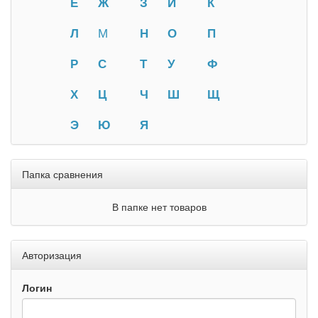
Е
Ж
З
И
К
Л
М
Н
О
П
Р
С
Т
У
Ф
Х
Ц
Ч
Ш
Щ
Э
Ю
Я
Папка сравнения
В папке нет товаров
Авторизация
Логин