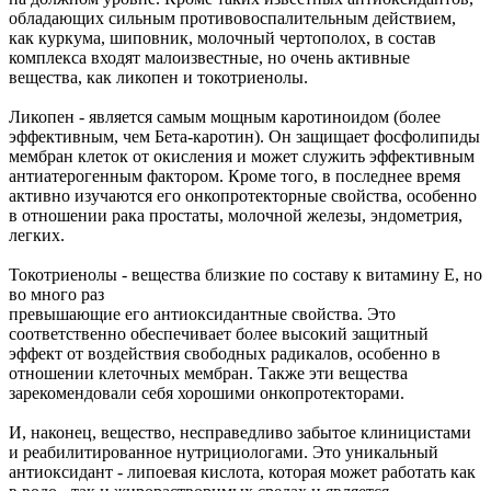
обладающих сильным противовоспалительным действием,
как куркума, шиповник, молочный чертополох, в состав
комплекса входят малоизвестные, но очень активные
вещества, как ликопен и токотриенолы.
Ликопен - является самым мощным каротиноидом (более
эффективным, чем Бета-каротин). Он защищает фосфолипиды
мембран клеток от окисления и может служить эффективным
антиатерогенным фактором. Кроме того, в последнее время
активно изучаются его онкопротекторные свойства, особенно
в отношении рака простаты, молочной железы, эндометрия,
легких.
Токотриенолы - вещества близкие по составу к витамину Е, но
во много раз
превышающие его антиоксидантные свойства. Это
соответственно обеспечивает более высокий защитный
эффект от воздействия свободных радикалов, особенно в
отношении клеточных мембран. Также эти вещества
зарекомендовали себя хорошими онкопротекторами.
И, наконец, вещество, несправедливо забытое клиницистами
и реабилитированное нутрициологами. Это уникальный
антиоксидант - липоевая кислота, которая может работать как