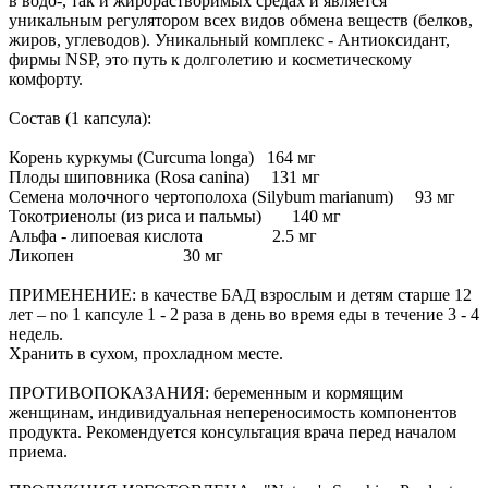
в водо-, так и жирорастворимых средах и является
уникальным регулятором всех видов обмена веществ (белков,
жиров, углеводов). Уникальный комплекс - Антиоксидант,
фирмы NSP, это путь к долголетию и косметическому
комфорту.
Состав (1 капсула):
Корень куркумы (Curcuma longa) 164 мг
Плоды шиповника (Rosa canina) 131 мг
Семена молочного чертополоха (Silybum marianum) 93 мг
Токотриенолы (из риса и пальмы) 140 мг
Альфа - липоевая кислота 2.5 мг
Ликопен 30 мг
ПРИМЕНЕНИЕ: в качестве БАД взрослым и детям старше 12
лет – no 1 капсуле 1 - 2 раза в день во время еды в течение 3 - 4
недель.
Хранить в сухом, прохладном месте.
ПРОТИВОПОКАЗАНИЯ: беременным и кормящим
женщинам, индивидуальная непереносимость компонентов
продукта. Рекомендуется консультация врача перед началом
приема.