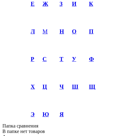
Е
Ж
З
И
К
Л
М
Н
О
П
Р
С
Т
У
Ф
Х
Ц
Ч
Ш
Щ
Э
Ю
Я
Папка сравнения
В папке нет товаров