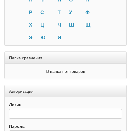
Р
С
Т
У
Ф
Х
Ц
Ч
Ш
Щ
Э
Ю
Я
Папка сравнения
В папке нет товаров
Авторизация
Логин
Пароль