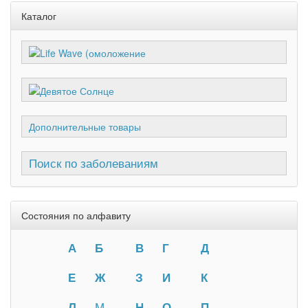
Каталог
Дополнительные товары
Поиск по заболеваниям
Состояния по алфавиту
А
Б
В
Г
Д
Е
Ж
З
И
К
Л
М
Н
О
П