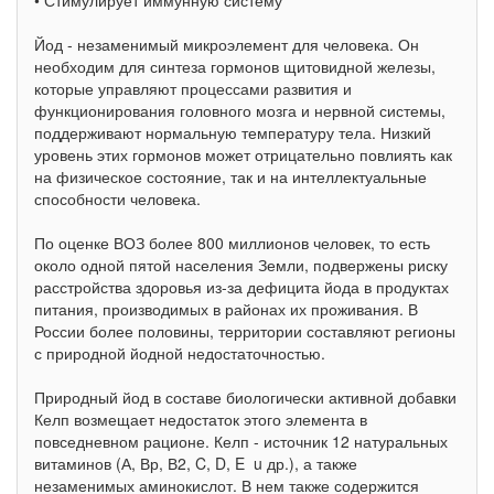
• Стимулирует иммунную систему
Йод - незаменимый микроэлемент для человека. Он
необходим для синтеза гормонов щитовидной железы,
которые управляют процессами развития и
функционирования головного мозга и нервной системы,
поддерживают нормальную температуру тела. Низкий
уровень этих гормонов может отрицательно повлиять как
на физическое состояние, так и на интеллектуальные
способности человека.
По оценке ВОЗ более 800 миллионов человек, то есть
около одной пятой населения Земли, подвержены риску
расстройства здоровья из-за дефицита йода в продуктах
питания, производимых в районах их проживания. В
России более половины, территории составляют регионы
с природной йодной недостаточностью.
Природный йод в составе биологически активной добавки
Келп возмещает недостаток этого элемента в
повседневном рационе. Келп - источник 12 натуральных
витаминов (А, Вр, В2, C, D, E u др.), а также
незаменимых аминокислот. В нем также содержится