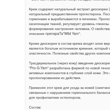
Крем содержит натуральный экстракт диоскореи (
натуральный предшественник прогестерона. Посл
гормонами и вырабатываются в яичниках. Прогес
оксигенации тканей, регулирует уровень глюкозы
формирование настроения человека. О свойствах
описание npenapaTa"Wild Yam".
Кроме диоскореи в состав крема входят алое вер
является богатым источником кремния, который 
эластичности. Полезные свойства других компон
Трасдермальное (через кожу) введение диоскоре
"Pro-G-Yam" разработана фирмой по новой техн
активных компонентов в глубокие слой кожи. Эт
пролонгированием их действия.
Применяя этот крем для ухода за кожей (смягче
связанные с нарушением гормонального баланса,
для профилактики остеопороза.
Состав: