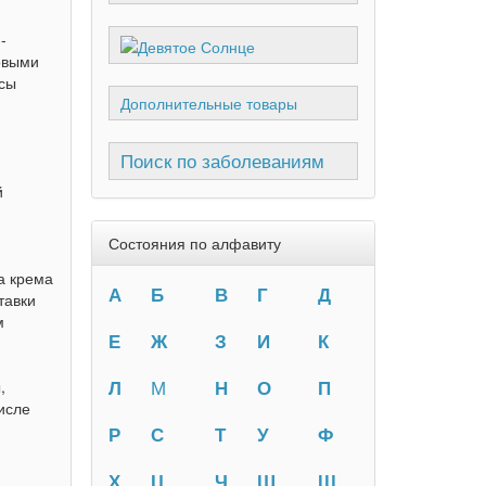
-
овыми
ссы
Дополнительные товары
Поиск по заболеваниям
й
Состояния по алфавиту
а крема
А
Б
В
Г
Д
тавки
м
Е
Ж
З
И
К
Л
М
Н
О
П
,
исле
Р
С
Т
У
Ф
Х
Ц
Ч
Ш
Щ