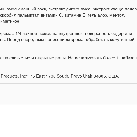
ин, эмульсионный воск, экстракт дикого ямса, экстракт хвоща полев
аскорбил пальмитат, витамин С, витамин Е, гель алоэ, ментол,
диметикон.
ема,. 1/4 чайной ложки, на внутреннюю поверхность бедер или
день. Перед очередным нанесением крема, обработать кожу теплой
на слизистые и открытые раны. Не использовать более 1 тюбика 
ducts, Inc", 75 East 1700 South, Provo Utah 84605, США.