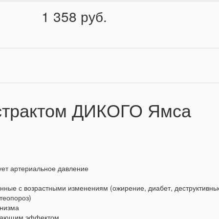
1 358 руб.
кстрактом ДИКОГО Ямса
ует артериальное давление
нные с возрастными изменениям (ожирение, диабет, деструктивны
теопороз)
анизма
живающим эффектом