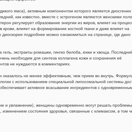
дикого ямса), активным компонентом которого является диосгенин 
едний, как известно, вместе с эстрогеном являются женскими пол
терон регулирует образование энергии из жиров, влияет на проце
 в крови, влияет на формирование костной ткани и даже влияет на
 диоскореи подробнее можно ознакомиться на странице, где дано
а гель, экстракты ромашки, гингко билоба, юкки и хвоща. Последни
очень необходим для синтеза коллагена кожи и сохранения её
ентов не нуждаются в комментариях.
и оказалось не менее эффективным, чем прием во внутрь. Формул
ологии с использованием специальной липосомальной системы дос
о обеспечивает активное всасывание ингредиентов с одновременны
ние и увлажнение), женщины одновременно могут решать проблемы
 изменением состояния здоровья, связанные с климаксом, в том ч