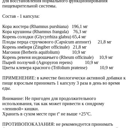
для восстановления нормального функционирования
пищеварительной системы.
Состав - 1 капсула:
Кора жостера (Rhamnus purshiana) 196,1 мг
Кора крушины (Rhamnus frangula) 76,3 мг
Корень солодки (Glycyrrhiza glabra) 65,4 мг
Плоды перца стручкового (Capsicum аппиит) 21,8 мг
Корень имбиря (Zingiber officinale) 21,8 мг
Магония (Berberis aquifolium) 10,9 мг
Корень ревеня индюшачьего (Rheum officinale) 10,9 мг
Пырей ползучий (Agropyron repens) 10,9 мг
Цветы клевера красного (Trifolium pratense) 10,9 мг
ПРИМЕНЕНИЕ: в качестве биологически активной добавки к
пище взрослым принимать 1 капсулу 3 раза в день во время
еды.
Внимание: Не пригоден для продолжительного
использования, так как может привести к синдрому
«ленивой» кишки.
Хранить в сухом месте при t° не выше +25°С.
ПРОТИВОПОКАЗАНИЯ: не рекомендуется принимать