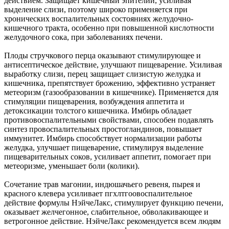
действием. Защищает кишечный эпителий, усиливая
выделение слизи, поэтому широко применяется при
хронических воспалительных состояниях желудочно-
кишечного тракта, особенно при повышенной кислотности
желудочного сока, при заболеваниях печени.
Плоды стручкового перца оказывают стимулирующее и
антисептическое действие, улучшают пищеварение. Усиливая
выработку слизи, перец защищает слизистую желудка и
кишечника, препятствует брожению, эффективно устраняет
метеоризм (газообразовании в кишечнике). Применяется для
стимуляции пищеварения, возбуждения аппетита и
детоксикации толстого кишечника. Имбирь обладает
противовоспалительными свойствами, способен подавлять
синтез провоспалительных простогландинов, повышает
иммунитет. Имбирь способствует нормализации работы
желудка, улучшает пищеварение, стимулируя выделение
пищеварительных соков, усиливает аппетит, помогает при
метеоризме, уменьшает боли (колики).
Сочетание трав магонии, индюшачьего ревеня, пырея и
красного клевера усиливает пгхлтгоовоспалительное
действие формулы НэйчеЛакс, стимулирует функцию печени,
оказывает желчегонное, слабительное, обволакивающее и
ветрогонное действие. НэйчеЛакс рекомендуется всем людям