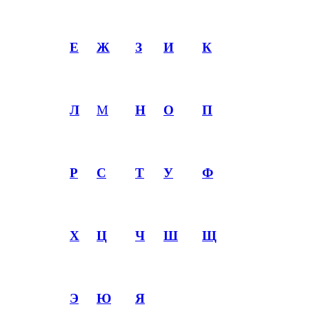
Е
Ж
З
И
К
Л
М
Н
О
П
Р
С
Т
У
Ф
Х
Ц
Ч
Ш
Щ
Э
Ю
Я