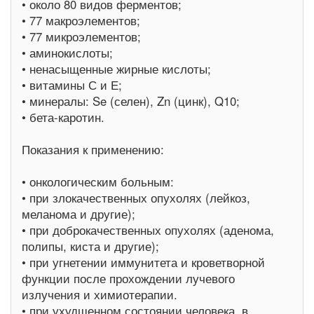
• около 80 видов ферментов;
• 77 макроэлементов;
• 77 микроэлементов;
• аминокислоты;
• ненасыщенные жирные кислоты;
• витамины С и Е;
• минералы: Se (селен), Zn (цинк), Q10;
• бета-каротин.
Показания к применению:
• онкологическим больным:
• при злокачественных опухолях (лейкоз,
меланома и другие);
• при доброкачественных опухолях (аденома,
полипы, киста и другие);
• при угнетении иммунитета и кроветворной
функции после прохождении лучевого
излучения и химиотерапии.
• при ухудшенном состоянии человека, в