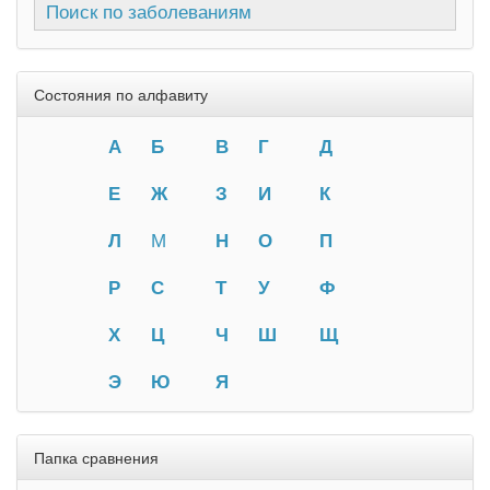
Поиск по заболеваниям
Состояния по алфавиту
А
Б
В
Г
Д
Е
Ж
З
И
К
Л
М
Н
О
П
Р
С
Т
У
Ф
Х
Ц
Ч
Ш
Щ
Э
Ю
Я
Папка сравнения