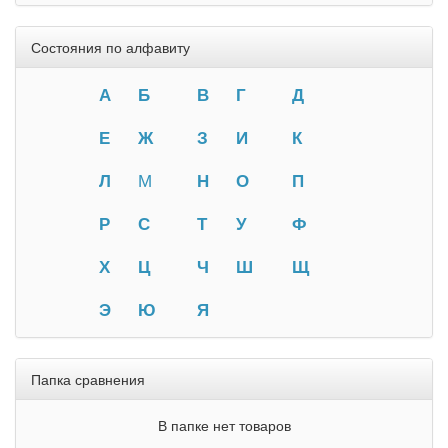
Состояния по алфавиту
А
Б
В
Г
Д
Е
Ж
З
И
К
Л
М
Н
О
П
Р
С
Т
У
Ф
Х
Ц
Ч
Ш
Щ
Э
Ю
Я
Папка сравнения
В папке нет товаров