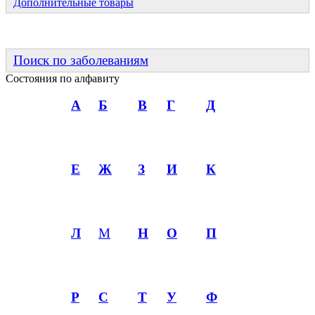
Дополнительные товары
Поиск по заболеваниям
Состояния по алфавиту
А
Б
В
Г
Д
Е
Ж
З
И
К
Л
М
Н
О
П
Р
С
Т
У
Ф