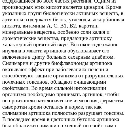
содержащиеся во всех частях растения. Одним из
производных этих кислот является цинарин. Кроме
указанных групп биологически активных веществ, в
артишоке содержатся белок, углеводы, аскорбиновая
кислота, витамины А, С, В1, В2, каротин,
минеральные вещества, особенно соли калия и
ароматические вещества, придающие артишоку
характерный приятный вкус. Высокое содержание
инулина в мякоти артишока обусловливает его
включение в диету больных сахарным диабетом.
Силимарин и другие биофлавоноиды артишока
оказывают эффект при заболеваниях печени и
способствуют защите организма от разрушительных
почечных токсинов, обладают очищающими
свойствами. Во время сильной интоксикации
организма необходимо принимать артишок, чтобы
не произошли патологические изменения, ферменты
сыворотки крови остались в норме, так как
силимарин артишока полностью разрушает токсины.
В последнее время в цветочных бутонах артишока
был обнаружен цимарин, сходный по свойствам с