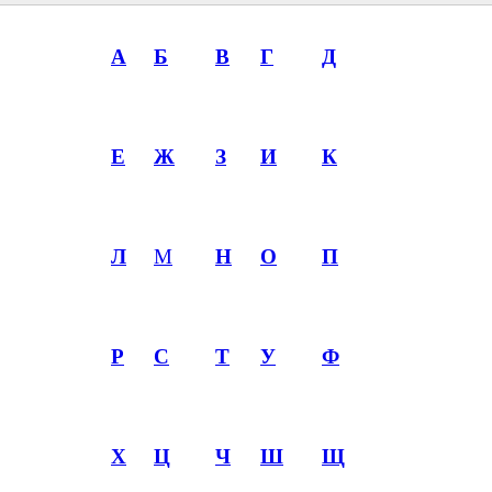
А
Б
В
Г
Д
Е
Ж
З
И
К
Л
М
Н
О
П
Р
С
Т
У
Ф
Х
Ц
Ч
Ш
Щ