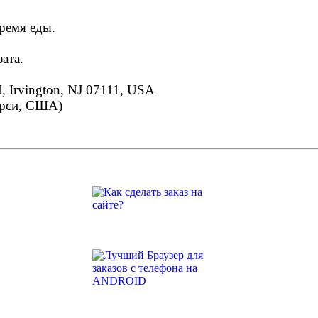
время еды.
ата.
rvington, NJ 07111, USA
ерси, США)