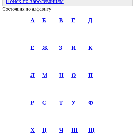
Поиск по заболеваниям
Состояния по алфавиту
А
Б
В
Г
Д
Е
Ж
З
И
К
Л
М
Н
О
П
Р
С
Т
У
Ф
Х
Ц
Ч
Ш
Щ