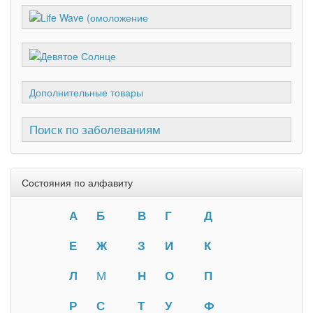
Дополнительные товары
Поиск по заболеваниям
Состояния по алфавиту
А
Б
В
Г
Д
Е
Ж
З
И
К
Л
М
Н
О
П
Р
С
Т
У
Ф