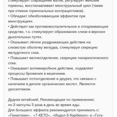
стимулирует сокращение матки, регулирует женские
гормоны, восстанавливает менструальный цикл (также
при отмене гормональных контрацептивов).
• Обладает обезболивающим эффектом при
менструациях.
• Действует как противовоспалительное и отхаркивающее
средство, т.к. стимулирует образование слизи в верхних
дыхательных путях.
• Оказывает лёгкое раздражающее действие на
слизистую оболочку желудка, стимулируя секрецию
желудочного сока.
• Повышает желчеотделение, секрецию панкреатического
сока.
• Оказывает антимикробное действие, подавляет
процессы брожения в кишечнике.
• Повышает потоотделение и диурез, что связано с
наличием в дягиле органических кислот. Является
уросептиком.
Дудник китайский, Рекомендации по применению:
по 2 капсулы 3 раза в день во время еды.
Для большего эффекта рекомендуется принимать с:
«Генистеин», «7-КЕТО», «Индол-3-Карбинол» и «Готу-