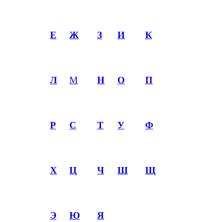
Е
Ж
З
И
К
Л
М
Н
О
П
Р
С
Т
У
Ф
Х
Ц
Ч
Ш
Щ
Э
Ю
Я