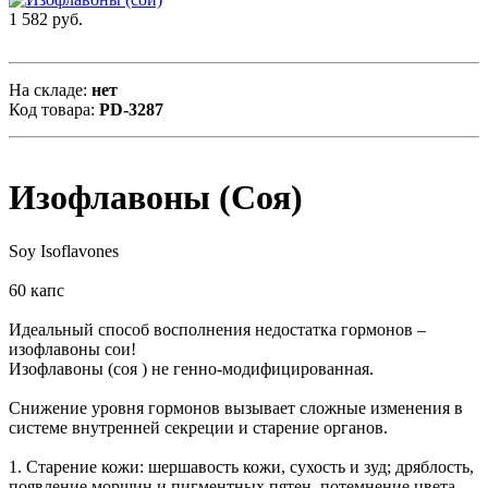
1 582 руб.
На складе:
нет
Код товара:
PD-3287
Изофлавоны (Соя)
Soy Isoflavones
60 капс
Идеальный способ восполнения недостатка гормонов –
изофлавоны сои!
Изофлавоны (соя ) не генно-модифицированная.
Снижение уровня гормонов вызывает сложные изменения в
системе внутренней секреции и старение органов.
1. Старение кожи: шершавость кожи, сухость и зуд; дряблость,
появление морщин и пигментных пятен, потемнение цвета