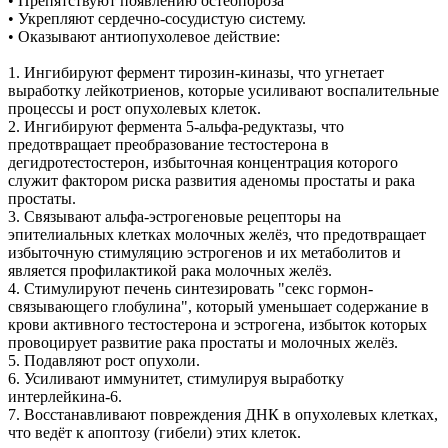
• Препятствуют появлению остеопороза
• Укрепляют сердечно-сосудистую систему.
• Оказывают антиопухолевое действие:
1. Ингибируют фермент тирозин-киназы, что угнетает
выработку лейкотриенов, которые усиливают воспалительные
процессы и рост опухолевых клеток.
2. Ингибируют фермента 5-альфа-редуктазы, что
предотвращает преобразование тестостерона в
дегидротестостерон, избыточная концентрация которого
служит фактором риска развития аденомы простаты и рака
простаты.
3. Связывают альфа-эстрогеновые рецепторы на
эпителиальных клетках молочных желёз, что предотвращает
избыточную стимуляцию эстрогенов и их метаболитов и
является профилактикой рака молочных желёз.
4. Стимулируют печень синтезировать "секс гормон-
связывающего глобулина", который уменьшает содержание в
крови активного тестостерона и эстрогена, избыток которых
провоцирует развитие рака простаты и молочных желёз.
5. Подавляют рост опухоли.
6. Усиливают иммунитет, стимулируя выработку
интерлейкина-6.
7. Восстанавливают повреждения ДНК в опухолевых клетках,
что ведёт к апоптозу (гибели) этих клеток.