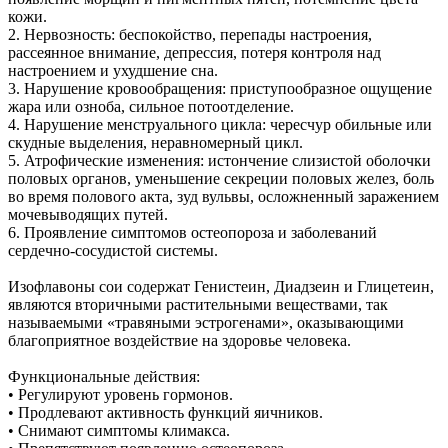
кожи.
2. Нервозность: беспокойство, перепады настроения,
рассеянное внимание, депрессия, потеря контроля над
настроением и ухудшение сна.
3. Нарушение кровообращения: приступообразное ощущение
жара или озноба, сильное потоотделение.
4. Нарушение менструального цикла: чересчур обильные или
скудные выделения, неравномерный цикл.
5. Атрофические изменения: истончение слизистой оболочки
половых органов, уменьшение секреции половых желез, боль
во время полового акта, зуд вульвы, осложненный заражением
мочевыводящих путей.
6. Проявление симптомов остеопороза и заболеваний
сердечно-сосудистой системы.
Изофлавоны сои содержат Генистеин, Диадзеин и Глицетеин,
являются вторичными растительными веществами, так
называемыми «травяными эстрогенами», оказывающими
благоприятное воздействие на здоровье человека.
Функциональные действия:
• Регулируют уровень гормонов.
• Продлевают активность функций яичников.
• Снимают симптомы климакса.