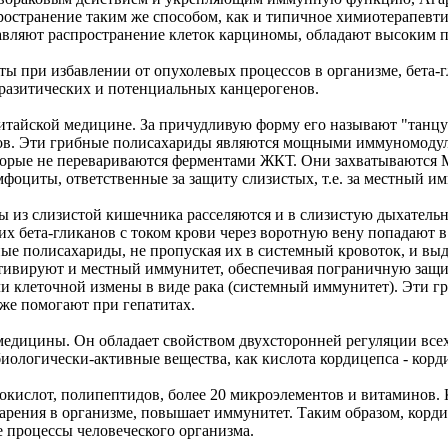
остранение таким же способом, как и типичное химиотерапевтич
давляют распространение клеток карциномы, обладают высоким 
ты при избавлении от опухолевых процессов в организме, бета
аразитических и потенциальных канцерогенов.
 китайской медицине. За причудливую форму его называют "тан
анов. Эти грибные полисахариды являются мощными иммуномодул
оторые не перевариваются ферментами ЖКТ. Они захватываются 
мфоциты, ответственные за защиту слизистых, т.е. за местный и
из слизистой кишечника расселяются и в слизистую дыхательны
тих бета-гликанов с током крови через воротную вену попадают
ые полисахариды, не пропуская их в системный кровоток, и выд
тивируют и местный иммунитет, обеспечивая пограничную защи
ли клеточной измены в виде рака (системный иммунитет). Эти г
кже помогают при гепатитах.
й медицины. Он обладает свойством двухсторонней регуляции вс
иологически-активные вещества, как кислота кордицепса - кор
инокислот, полипептидов, более 20 микроэлементов и витаминов.
старения в организме, повышает иммунитет. Таким образом, корд
е процессы человеческого организма.