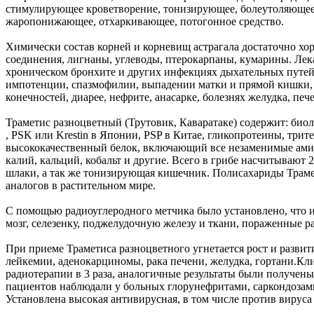
стимулирующее кроветворение, тонизирующее, болеутоляющее,
жаропонижающее, отхаркивающее, потогонное средство.
Химически состав корней и корневищ астрагала достаточно хо
соединения, лигнаны, углеводы, птерокарпаны, кумарины. Лека
хроническом бронхите и других инфекциях дыхательных путей, п
импотенции, спазмофилии, выпадении матки и прямой кишки, п
конечностей, диарее, нефрите, анасарке, болезнях желудка, пе
Траметис разноцветный (Трутовик, Каваратаке) содержит: биол
, PSK или Krestin в Японии, PSP в Китае, гликопротеины, три
высококачественный белок, включающий все незаменимые амино
калий, кальций, кобальт и другие. Всего в грибе насчитываю
шлаки, а так же тонизирующая кишечник. Полисахариды Трам
аналогов в растительном мире.
С помощью радиоуглеродного метчика было установлено, что из
мозг, селезенку, поджелудочную железу и ткани, пораженные 
При приеме Траметиса разноцветного угнетается рост и разви
лейкемии, аденокарциномы, рака печени, желудка, гортани.Кли
радиотерапии в 3 раза, аналогичные результаты были получе
пациентов наблюдали у больных глорунефритами, саркондозам
Установлена высокая антивирусная, в том числе против вируса 