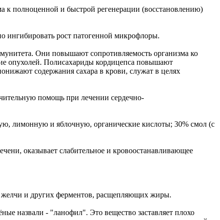
ма к полноценной и быстрой регенерации (восстановлению)
но ингибировать рост патогенной микрофлоры.
мунитета. Они повышают сопротивляемость организма ко
итие опухолей. Полисахариды кордицепса повышают
нижают содержания сахара в крови, служат в целях
ачительную помощь при лечении сердечно-
ую, лимонную и яблочную, органические кислоты; 30% смол (с
печени, оказывает слабительное и кровоостанавливающее
и желчи и других ферментов, расщепляющих жиры.
ные назвали - "ланофил". Это вещество заставляет плохо