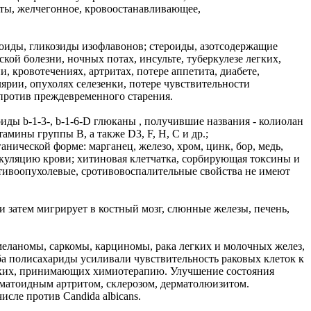
ты, желчегонное, кровоостанавливающее,
оиды, гликозиды изофлавонов; стероиды, азотсодержащие
ой болезни, ночных потах, инсульте, туберкулезе легких,
, кровотечениях, артритах, потере аппетита, диабете,
рии, опухолях селезенки, потере чувствительности
в против преждевременного старения.
иды b-1-3-, b-1-6-D глюканы , получившие названия - колиолан
мины группы В, а также D3, F, H, C и др.;
ической форме: марганец, железо, хром, цинк, бор, медь,
куляцию крови; хитиновая клетчатка, сорбирующая токсины и
ивоопухолевые, сротивовоспалительные свойства не имеют
 затем мигрирует в костный мозг, слюнные железы, печень,
меланомы, саркомы, карциномы, рака легких и молочных желез,
ба полисахариды усиливали чувствительность раковых клеток к
легких, принимающих химиотерапию. Улучшение состояния
матоидным артритом, склерозом, дерматолюизитом.
исле против Candida albicans.