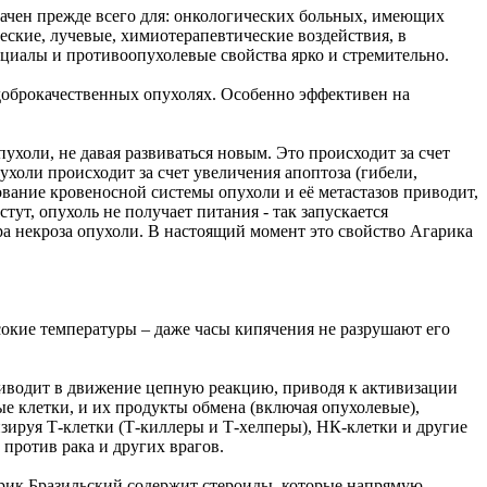
ачен прежде всего для: онкологических больных, имеющих
еские, лучевые, химиотерапевтические воздействия, в
циалы и противоопухолевые свойства ярко и стремительно.
доброкачественных опухолях. Особенно эффективен на
холи, не давая развиваться новым. Это происходит за счет
холи происходит за счет увеличения апоптоза (гибели,
вание кровеносной системы опухоли и её метастазов приводит,
тут, опухоль не получает питания - так запускается
ра некроза опухоли. В настоящий момент это свойство Агарика
сокие температуры – даже часы кипячения не разрушают его
иводит в движение цепную реакцию, приводя к активизации
е клетки, и их продукты обмена (включая опухолевые),
зируя Т-клетки (Т-киллеры и Т-хелперы), НК-клетки и другие
против рака и других врагов.
ик Бразильский содержит стероиды, которые напрямую