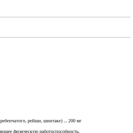
ебенчатого, рейши, шиитаке) ... 200 мг
шающее физическую работоспособность,