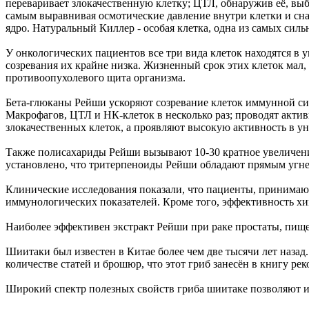
переваривает злокачественную клетку; ЦТЛ, обнаружив её, вы
самым выравнивая осмотические давление внутри клетки и снару
ядро. Натуральный Киллер - особая клетка, одна из самых си
У онкологических пациентов все три вида клеток находятся в 
созревания их крайне низка. Жизненный срок этих клеток мал,
противоопухолевого щита организма.
Бета-глюканы Рейши ускоряют созревание клеток иммунной си
Макрофагов, ЦТЛ и НК-клеток в несколько раз; проводят акт
злокачественных клеток, а проявляют высокую активность в 
Также полисахариды Рейши вызывают 10-30 кратное увеличение 
установлено, что тритерпеноиды Рейши обладают прямым угн
Клинические исследования показали, что пациенты, принимаю
иммунологических показателей. Кроме того, эффективность хи
Наиболее эффективен экстракт Рейши при раке простаты, пищево
Шиитаки был известен в Китае более чем две тысячи лет назад.
количестве статей и брошюр, что этот гриб занесён в книгу ре
Широкий спектр полезных свойств гриба шиитаке позволяют ис