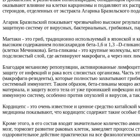
оказывают влияние на клетки карциномы и подавляют их распр
стероидов, отделенных от экстракта Агарика Бразильского по
Агарик Бразильский показывает чрезвычайно высокие результа
защитную систему от вирусных, бактериальных, грибковых, п
Маетаки - это гриб, традиционно используемый в японской и
высоким содержанием полисахаридов бета-1,6 и 1,3 –D-глик
(клетки Мечникова). Бета-гликаны - это крупные молекулы, к
подслизистый слой, где активируют макрофаги, а через них ли
Благодаря механизму репопуляции, активированные лимфоциты 
защиту от инфекций и рака всех слизистых организма. Часть э
(макрофаги-резиденты), которые полностью захватывают грибн
системный иммунитет. Таким образом, бета-гликаны мощно ак
материала, и защиту всего тела от уже проникшей инфекции и
иммунную систему, особенно против опухолей и вирусов, а та
Кордицепс - это очень известное и ценное средство китайско
медицины показывают, что кордицепс содержит такие особые б
Кроме этого, в его состав входят значительное количество ам
мозг, тормозит развитие раковых клеток, замедляет процессы 
оздоровительное действие практически на все физиологически