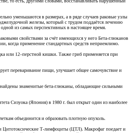
ве, то есть, другими словами, восстанавливать нарушенный
льно уменьшаются в размерах, а в ряде случаев раковые узлы
оджелудочной железы, который с трудом поддаётся лечению
 одной из самых перспективных в настоящее время.
аковыми свойствами за счёт имеющихся у него Бета-глюканов
пии, когда применение стандартных средств неприемлимо.
удка или 12–перстной кишки. Также гриб применяется при
ирует переваривание пищи, улучшает общее самочувствие и
е найдены знаменитые бета-глюканы, обладающие сильными
ета Сизуока (Япония) в 1980 г. был открыт один из наиболее
леткам объединится и образовать плотную опухоль.
 и Цитотоксические Т-лимфоциты (ЦТЛ). Макрофаг поедает и