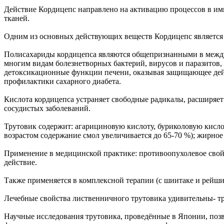
Действие Кордицепс направлено на активацию процессов в им
тканей.
Одним из основных действующих веществ Кордицепс является 
Полисахариды кордицепса являются общепризнанными в между
многим видам болезнетворных бактерий, вирусов и паразитов
детоксикационные функции печени, оказывая защищающее дейс
профилактики сахарного диабета.
Кислота кордицепса устраняет свободные радикалы, расширяет
сосудистых заболеваний.
Трутовик содержит: агарициновую кислоту, буриколовую кисло
возрастом содержание смол увеличивается до 65-70 %); жирное
Применение в медицинской практике: противоопухолевое свойс
действие.
Также применяется в комплексной терапии (с шиитаке и рейши
Лечебные свойства лиственничного трутовика удивительны- 
Научные исследования трутовика, проведённые в Японии, позво