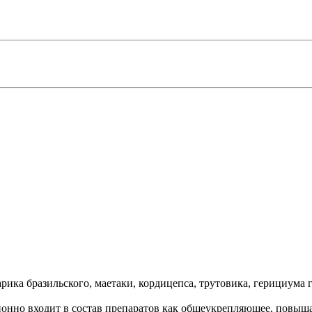
ика бразильского, маетаки, кордицепса, трутовика, герициума гр
ционно входит в состав препаратов как общеукрепляющее, повы