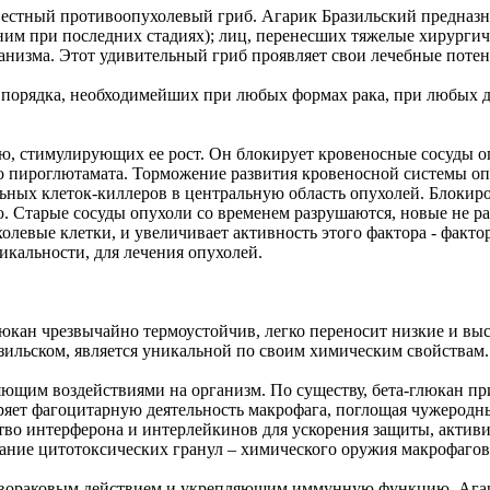
вестный противоопухолевый гриб. Агарик Бразильский предназн
ним при последних стадиях); лиц, перенесших тяжелые хирургич
анизма. Этот удивительный гриб проявляет свои лечебные потен
о порядка, необходимейших при любых формах рака, при любых 
, стимулирующих ее рост. Он блокирует кровеносные сосуды опу
го пироглютамата. Торможение развития кровеносной системы опу
льных клеток-киллеров в центральную область опухолей. Блокиро
. Старые сосуды опухоли со временем разрушаются, новые не рас
олевые клетки, и увеличивает активность этого фактора - факто
икальности, для лечения опухолей.
глюкан чрезвычайно термоустойчив, легко переносит низкие и вы
зильском, является уникальной по своим химическим свойствам.
щим воздействиями на организм. По существу, бета-глюкан пр
ряет фагоцитарную деятельность макрофага, поглощая чужеродны
во интерферона и интерлейкинов для ускорения защиты, активи
ание цитотоксических гранул – химического оружия макрофагов 
ивораковым действием и укрепляющим иммунную функцию, Агар