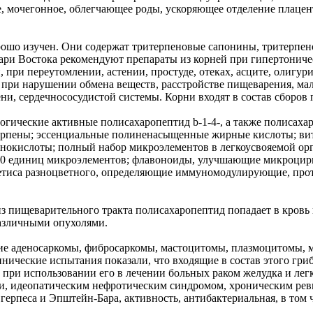
 мочегонное, облегчающее роды, ускоряющее отделение плацен
рошо изучен. Они содержат тритерпеновые сапонины, тритерпен
ри Востока рекомендуют препараты из корней при гипертоническ
ри переутомлении, астении, простуде, отеках, асците, олигурии
ри нарушении обмена веществ, расстройстве пищеварения, маля
чени, сердечнососудистой системы. Корни входят в состав сборо
огические активные полисахаропептид b-1-4-, а также полисахар
терпены; эссенциальные полиненасыщенные жирные кислоты; вита
кислоты; полный набор микроэлементов в легкоусвояемой орган
т 20 единиц микроэлементов; флавоноиды, улучшающие микроцир
етиса разноцветного, определяющие иммуномодулирующие, прот
 пищеварительного тракта полисахаропептид попадает в кровь и
различными опухолями.
тие аденосаркомы, фибросаркомы, мастоцитомы, плазмоцитомы, 
нические испытания показали, что входящие в состав этого гри
ны при использовании его в лечении больных раком желудка и 
и, идеопатическим нефротическим синдромом, хроническим рев
герпеса и Эпштейн-Бара, активность, антибактериальная, в том ч