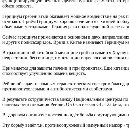
функционирующую печень выделять нужные ферменты, которые 
обмен веществ.
Герициум гребенчатый оказывает мощное воздействие на рак пи
исчезают. Приём Герициума хорошо сочетается с химией и обл
обычными методиками. Терапия рака поджелудочной железы эк
Сейчас герициум применяется в основном в двух направлениях
и других полисахаридов. Врачи в Китае назначают Герициум ка
В традиционной китайской медицине гриб называется Хоутоу и 
неврастении, бессоннице, импотенции и для восстановления н
Применяется для защиты печени и при бронхитах. Ещё китайцы
способствует улучшению обмена веществ.
Рейши обладает огромным терапевтическим спектром благодар
противоопухолевыми и антибиотическими свойствами.
В результате сотрудничества между Национальным центром по 
сильных бета-глюканов Рейши. Он был назван GL-I-2a-бета, ч
В здоровом организме постоянно идёт борьба с мутирующими к
Эту борьбу ведёт т.н. противоопухолевый иммунный надзор - 