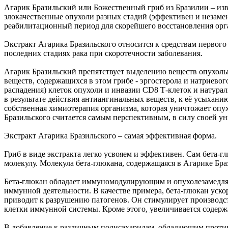
Агарик Бразильский или Божественный гриб из Бразилии – из
злокачественные опухоли разных стадий (эффективен и незаме
реабилитационный период для скорейшего восстановления орг
Экстракт Агарика Бразильского относится к средствам первог
последних стадиях рака при скоротечности заболевания.
Агарик Бразильский препятствует выделению веществ опухолью
веществ, содержащихся в этом грибе - эргостерола и натриево
распадения) клеток опухоли и инвазии CD8 Т-клеток и натура
в результате действия антиангинальных веществ, к её усыханию
собственная химиотерапия организма, которая уничтожает опух
Бразильского считается самым перспективным, в силу своей ун
Экстракт Агарика Бразильского – самая эффективная форма.
Гриб в виде экстракта легко усвояем и эффективен. Сам бета-
молекулу. Молекула бета-глюкана, содержащаяся в Агарике Бра
Бета-глюкан обладает иммуномодулирующим и опухолезамедляю
иммунной деятельности. В качестве примера, бета-глюкан уско
приводит к разрушению патогенов. Он стимулирует производст
клетки иммунной системы. Кроме этого, увеличивается содерж
В добавление к различным полисахаридам, обладающим прот