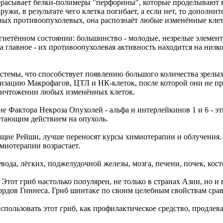
брасывает белки-полимеры "перфорины", которые проделывают в
жи, в результате чего клетка погибает, а если нет, то дополни
льных противоопухолевых, она распознаёт любые изменённые кл
угнетённом состоянии: большинство - молодые, незрелые элемент
 а главное - их противоопухолевая активность находится на низ
стемы, что способствует появлению большого количества зрел
ивизацию Макрофагов, ЦТЛ и НК-клеток, после которой они не 
уничтожении любых изменённых клеток.
Фактора Некроза Опухолей - альфа и интерлейкинов 1 и 6 - эти
етающим действием на опухоль.
щие Рейши, лучше переносят курсы химиотерапии и облучения.
миотерапии возрастает.
да, лёгких, поджелудочной железы, мозга, печени, почек, косте
 Этот гриб настолько популярен, не только в странах Азии, но и
кордов Гиннеса. Гриб шиитаке по своим целебным свойствам срав
пользовать этот гриб, как профилактическое средство, продлев