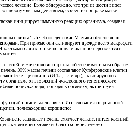
еское лечение. Было обнаружено, что три из шести видов
противоопухолевым действием, особенно при раке матки.
-глюкан инициирует иммунную реакцию организма, создавая
цующим грибом". Лечебное действие Маетаки обусловлено
яторами. При приеме они активируют прежде всего макрофаги
М-клетками слизистой кишечника и активно переносятся в
ммунитет.
х путей, и мочеполового тракта, обеспечивая таким образом
 в печень. 30% массы печени составляют Купферовские клетки
еляют букет цитокинов (ИЛ-1, 12 и др.), активирующих
ту организма от вторжений чужеродного генетического
рибные полисахариды, попадая в организм, активируют
ех функций организма человека. Исследования современной
дицепин, полисахариды кордицепса.
 Кордицепс защищает печень, смягчает легкие, питает костный
ицепс китайский оказывает благотворное лечебно-