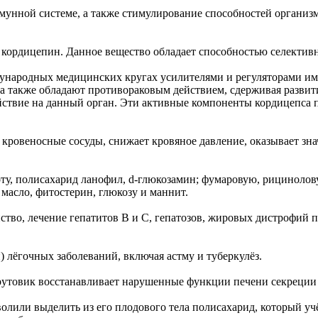
мунной системе, а также стимулирование способностей организ
кордицепин. Данное вещество обладает способностью селектив
народных медицинских кругах усилителями и регуляторами им
, а также обладают противораковым действием, сдерживая разв
твие на данный орган. Эти активные компоненты кордицепса по
 кровеносные сосуды, снижает кровяное давление, оказывает зн
ту, полисахарид ланофил, d-глюкозамин; фумаровую, рицинолов
 масло, фитостерин, глюкозу и маннит.
тво, лечение гепатитов В и С, гепатозов, жировых дистрофий 
) лёгочных заболеваний, включая астму и туберкулёз.
трутовик восстанавливает нарушенные функции печени секреци
лили выделить из его плодового тела полисахарид, который учё