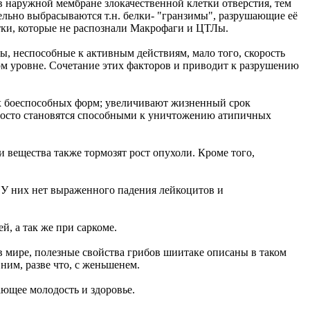
 наружной мембране злокачественной клетки отверстия, тем
тельно выбрасываются т.н. белки- "гранзимы", разрушающие её
етки, которые не распознали Макрофаги и ЦТЛы.
ы, неспособные к активным действиям, мало того, скорость
ком уровне. Сочетание этих факторов и приводит к разрушению
ых боеспособных форм; увеличивают жизненный срок
просто становятся способными к уничтожению атипичных
 вещества также тормозят рост опухоли. Кроме того,
 У них нет выраженного падения лейкоцитов и
й, а так же при саркоме.
 в мире, полезные свойства грибов шиитаке описаны в таком
ним, разве что, с женьшенем.
ающее молодость и здоровье.