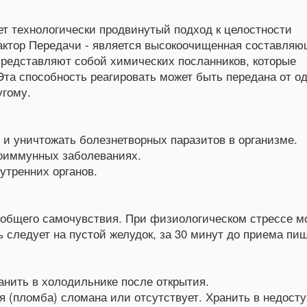
ет технологически продвинутый подход к целостности
ктор Передачи - является высокоочищенная составляю
представляют собой химических посланников, которые
а способность реагировать может быть передана от од
угому.
 и уничтожать болезнетворных паразитов в организме.
тоиммунных заболеваниях.
утренних органов.
я общего самочувствия. При физиологическом стрессе м
ь следует на пустой желудок, за 30 минут до приема пи
анить в холодильнике после открытия.
я (пломба) сломана или отсутствует. Хранить в недост