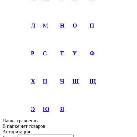
Л
М
Н
О
П
Р
С
Т
У
Ф
Х
Ц
Ч
Ш
Щ
Э
Ю
Я
Папка сравнения
В папке нет товаров
Авторизация