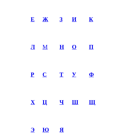
Е
Ж
З
И
К
Л
М
Н
О
П
Р
С
Т
У
Ф
Х
Ц
Ч
Ш
Щ
Э
Ю
Я