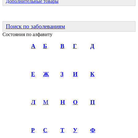
Дополнительные товары
Поиск по заболеваниям
Состояния по алфавиту
А
Б
В
Г
Д
Е
Ж
З
И
К
Л
М
Н
О
П
Р
С
Т
У
Ф