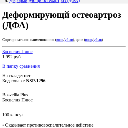
Деформирующй остеоартроз (ДФА)
Деформирующй остеоартроз
(ДФА)
Сортировать по: наименованию (
возр
/
убыв
), цене (
возр
/
убыв
)
Босвелия Плюс
1 992 руб.
В папку сравнения
На складе:
нет
Код товара:
NSP-1296
Bosvellia Plus
Босвелия Плюс
100 капсул
• Оказывает противовоспалительное действие