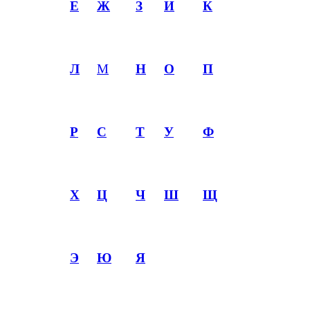
Е
Ж
З
И
К
Л
М
Н
О
П
Р
С
Т
У
Ф
Х
Ц
Ч
Ш
Щ
Э
Ю
Я