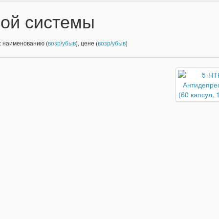
ой системы
: наименованию (
возр
/
убыв
), цене (
возр
/
убыв
)