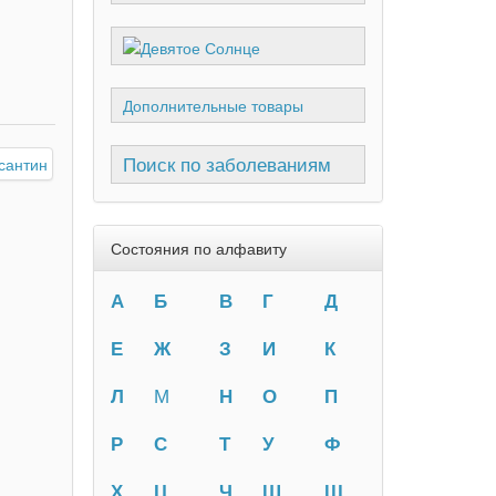
Дополнительные товары
Поиск по заболеваниям
Состояния по алфавиту
А
Б
В
Г
Д
Е
Ж
З
И
К
Л
М
Н
О
П
Р
С
Т
У
Ф
Х
Ц
Ч
Ш
Щ