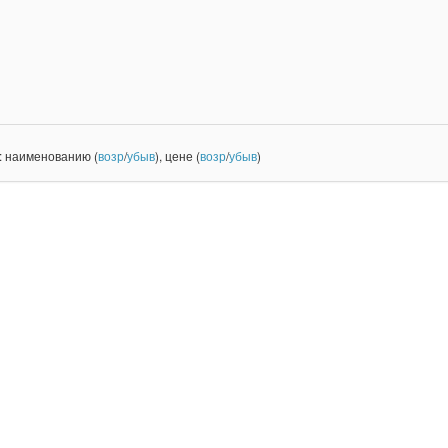
: наименованию (
возр
/
убыв
), цене (
возр
/
убыв
)