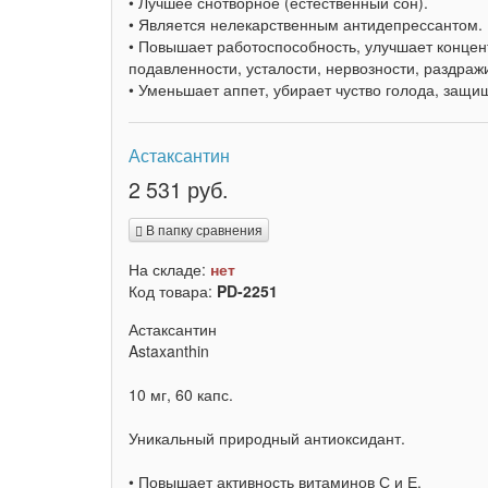
• Лучшее снотворное (естественный сон).
• Является нелекарственным антидепрессантом.
• Повышает работоспособность, улучшает конц
подавленности, усталости, нервозности, раздраж
• Уменьшает аппет, убирает чуство голода, защи
Астаксантин
2 531 руб.
В папку сравнения
На складе:
нет
Код товара:
PD-2251
Астаксантин
Astaxanthin
10 мг, 60 капс.
Уникальный природный антиоксидант.
• Повышает активность витаминов С и Е.