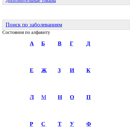
Дополнительные товары
Поиск по заболеваниям
Состояния по алфавиту
А
Б
В
Г
Д
Е
Ж
З
И
К
Л
М
Н
О
П
Р
С
Т
У
Ф