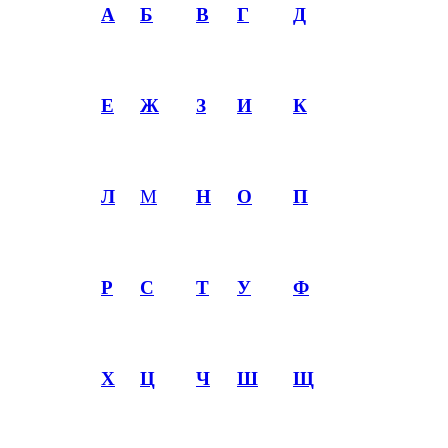
А
Б
В
Г
Д
Е
Ж
З
И
К
Л
М
Н
О
П
Р
С
Т
У
Ф
Х
Ц
Ч
Ш
Щ