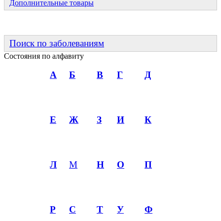
Дополнительные товары
Поиск по заболеваниям
Состояния по алфавиту
А
Б
В
Г
Д
Е
Ж
З
И
К
Л
М
Н
О
П
Р
С
Т
У
Ф