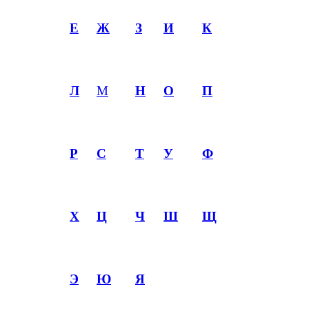
Е
Ж
З
И
К
Л
М
Н
О
П
Р
С
Т
У
Ф
Х
Ц
Ч
Ш
Щ
Э
Ю
Я