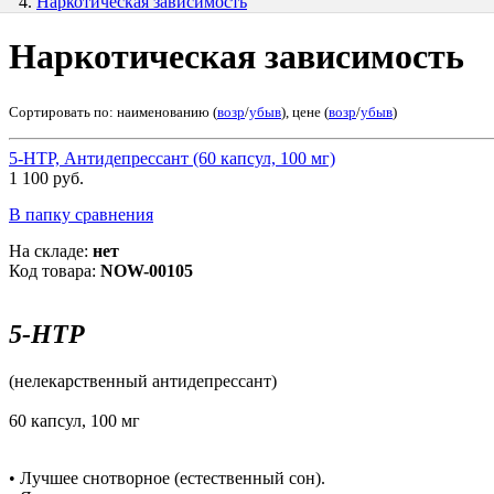
Наркотическая зависимость
Наркотическая зависимость
Сортировать по: наименованию (
возр
/
убыв
), цене (
возр
/
убыв
)
5-НТР, Антидепрессант (60 капсул, 100 мг)
1 100 руб.
В папку сравнения
На складе:
нет
Код товара:
NOW-00105
5-НТР
(нелекарственный антидепрессант)
60 капсул, 100 мг
• Лучшее снотворное (естественный сон).