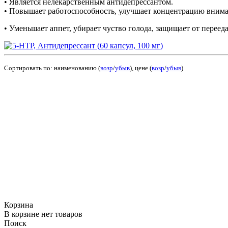
• Является нелекарственным антидепрессантом.
• Повышает работоспособность, улучшает концентрацию вниман
• Уменьшает аппет, убирает чуство голода, защищает от перееда
Сортировать по: наименованию (
возр
/
убыв
), цене (
возр
/
убыв
)
Корзина
В корзине нет товаров
Поиск