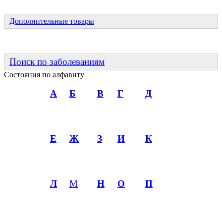
Дополнительные товары
Поиск по заболеваниям
Состояния по алфавиту
А
Б
В
Г
Д
Е
Ж
З
И
К
Л
М
Н
О
П