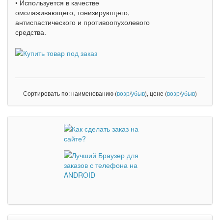
• Используется в качестве
омолаживающего, тонизирующего,
антиспастического и противоопухолевого
средства.
Сортировать по: наименованию (
возр
/
убыв
), цене (
возр
/
убыв
)