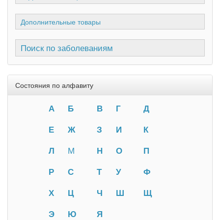
Дополнительные товары
Поиск по заболеваниям
Состояния по алфавиту
А
Б
В
Г
Д
Е
Ж
З
И
К
Л
М
Н
О
П
Р
С
Т
У
Ф
Х
Ц
Ч
Ш
Щ
Э
Ю
Я