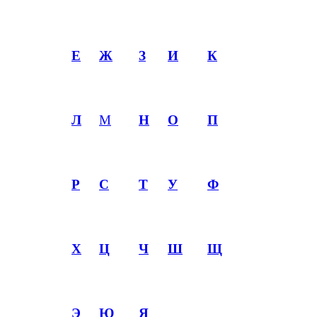
Е
Ж
З
И
К
Л
М
Н
О
П
Р
С
Т
У
Ф
Х
Ц
Ч
Ш
Щ
Э
Ю
Я