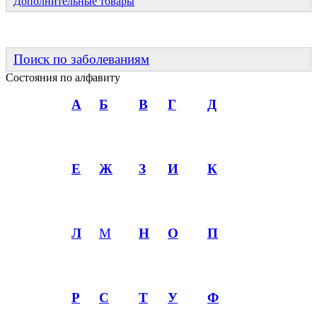
Дополнительные товары
Поиск по заболеваниям
Состояния по алфавиту
А
Б
В
Г
Д
Е
Ж
З
И
К
Л
М
Н
О
П
Р
С
Т
У
Ф