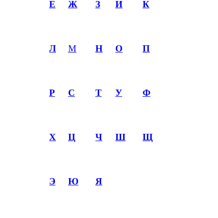
Е
Ж
З
И
К
Л
М
Н
О
П
Р
С
Т
У
Ф
Х
Ц
Ч
Ш
Щ
Э
Ю
Я