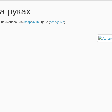
а руках
: наименованию (
возр
/
убыв
), цене (
возр
/
убыв
)