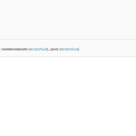
: наименованию (
возр
/
убыв
), цене (
возр
/
убыв
)