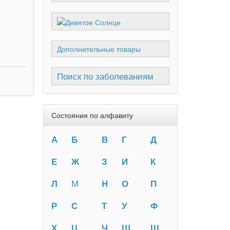
Дополнительные товары
Поиск по заболеваниям
Состояния по алфавиту
А
Б
В
Г
Д
Е
Ж
З
И
К
Л
М
Н
О
П
Р
С
Т
У
Ф
Х
Ц
Ч
Ш
Щ