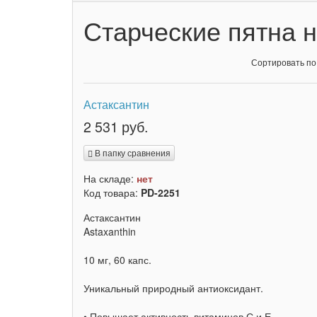
Старческие пятна н
Сортировать по
Астаксантин
2 531 руб.
В папку сравнения
На складе:
нет
Код товара:
PD-2251
Астаксантин
Astaxanthin
10 мг, 60 капс.
Уникальный природный антиоксидант.
• Повышает активность витаминов С и Е.