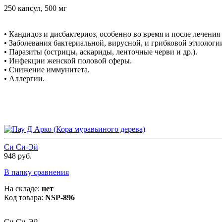
250 капсул, 500 мг
• Кандидоз и дисбактериоз, особенно во время и после лечени
• Заболевания бактериальной, вирусной, и грибковой этиологии 
• Паразиты (острицы, аскариды, ленточные черви и др.).
• Инфекции женской половой сферы.
• Снижение иммунитета.
• Аллергии.
Си Си-Эй
948 руб.
В папку сравнения
На складе:
нет
Код товара:
NSP-896
Си Си-Эй