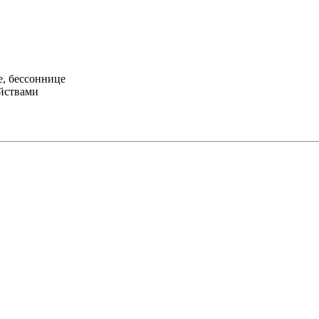
е, бессоннице
йствами