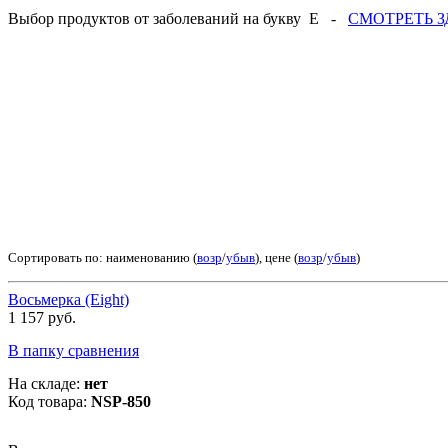
Выбор продуктов от заболеваний на букву Е -
СМОТРЕТЬ З
Сортировать по: наименованию (
возр
/
убыв
), цене (
возр
/
убыв
)
Восьмерка (Eight)
1 157 руб.
В папку сравнения
На складе:
нет
Код товара:
NSP-850