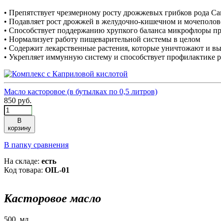
• Препятствует чрезмерному росту дрожжевых грибков рода Ca
• Подавляет рост дрожжей в желудочно-кишечном и мочеполов
• Способствует поддержанию хрупкого баланса микрофлоры пр
• Нормализует работу пищеварительной системы в целом
• Содержит лекарственные растения, которые уничтожают и вы
• Укрепляет иммунную систему и способствует профилактике 
Масло касторовое (в бутылках по 0,5 литров)
850 руб.
В
корзину
В папку сравнения
На складе:
есть
Код товара:
OIL-01
Касторовое масло
500 мл.