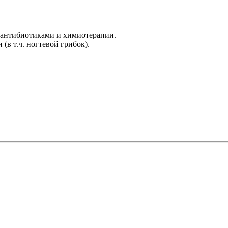
я антибиотиками и химиотерапии.
(в т.ч. ногтевой грибок).