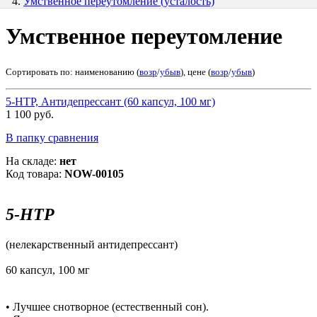
Умственное переутомление (усталость)
Умственное переутомление
Сортировать по: наименованию (
возр
/
убыв
), цене (
возр
/
убыв
)
5-НТР, Антидепрессант (60 капсул, 100 мг)
1 100 руб.
В папку сравнения
На складе:
нет
Код товара:
NOW-00105
5-НТР
(нелекарственный антидепрессант)
60 капсул, 100 мг
• Лучшее снотворное (естественный сон).