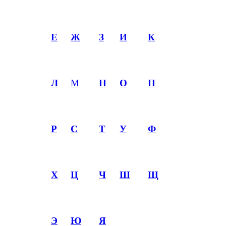
Е
Ж
З
И
К
Л
М
Н
О
П
Р
С
Т
У
Ф
Х
Ц
Ч
Ш
Щ
Э
Ю
Я