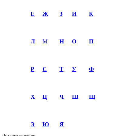
Е
Ж
З
И
К
Л
М
Н
О
П
Р
С
Т
У
Ф
Х
Ц
Ч
Ш
Щ
Э
Ю
Я
Фильтр товаров