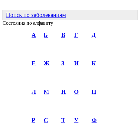
Поиск по заболеваниям
Состояния по алфавиту
А
Б
В
Г
Д
Е
Ж
З
И
К
Л
М
Н
О
П
Р
С
Т
У
Ф