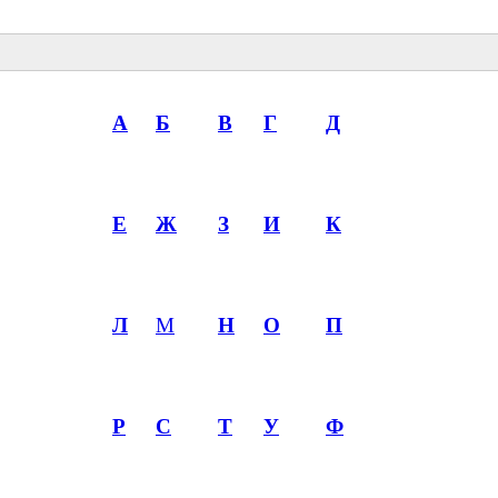
А
Б
В
Г
Д
Е
Ж
З
И
К
Л
М
Н
О
П
Р
С
Т
У
Ф