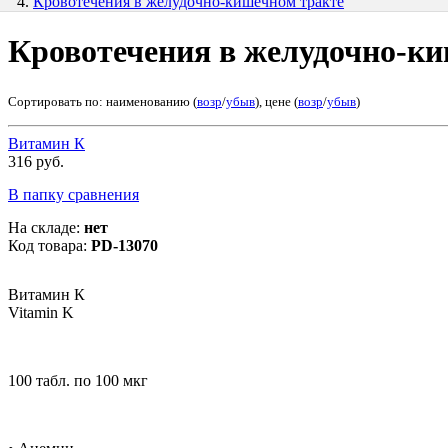
Кровотечения в желудочно-кишечном тракте
Кровотечения в желудочно-к
Сортировать по: наименованию (
возр
/
убыв
), цене (
возр
/
убыв
)
Витамин К
316 руб.
В папку сравнения
На складе:
нет
Код товара:
PD-13070
Витамин К
Vitamin K
100 табл. по 100 мкг