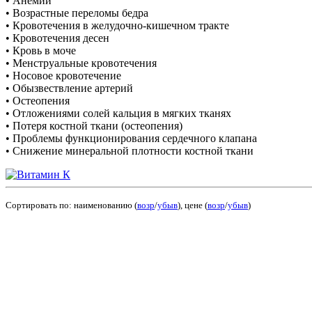
• Анемии
• Возрастные переломы бедра
• Кровотечения в желудочно-кишечном тракте
• Кровотечения десен
• Кровь в моче
• Менструальные кровотечения
• Носовое кровотечение
• Обызвествление артерий
• Остеопения
• Отложениями солей кальция в мягких тканях
• Потеря костной ткани (остеопения)
• Проблемы функционирования сердечного клапана
• Снижение минеральной плотности костной ткани
Сортировать по: наименованию (
возр
/
убыв
), цене (
возр
/
убыв
)