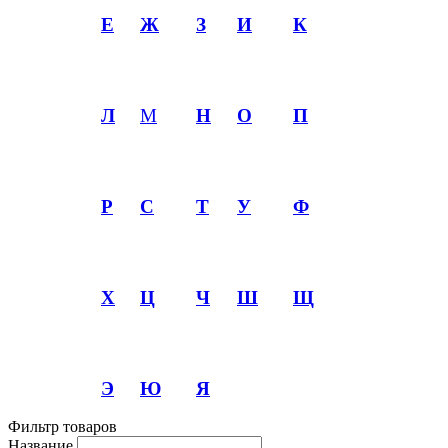
Е
Ж
З
И
К
Л
М
Н
О
П
Р
С
Т
У
Ф
Х
Ц
Ч
Ш
Щ
Э
Ю
Я
Фильтр товаров
Название