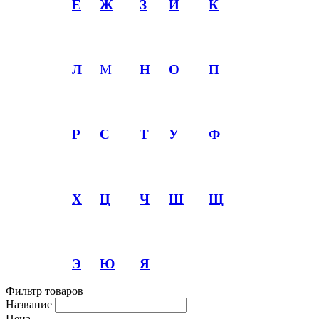
Е
Ж
З
И
К
Л
М
Н
О
П
Р
С
Т
У
Ф
Х
Ц
Ч
Ш
Щ
Э
Ю
Я
Фильтр товаров
Название
Цена