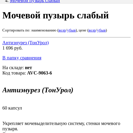
Мочевой пузырь слабый
Мочевой пузырь слабый
Сортировать по: наименованию (
возр
/
убыв
), цене (
возр
/
убыв
)
Антиэнурез (ТонУрол)
1 696 руб.
В папку сравнения
На складе:
нет
Код товара:
AVC-9063-6
Антиэнурез (ТонУрол)
60 капсул
Укрепляет мочевыделительную систему, стенки мочевого
пузыря.