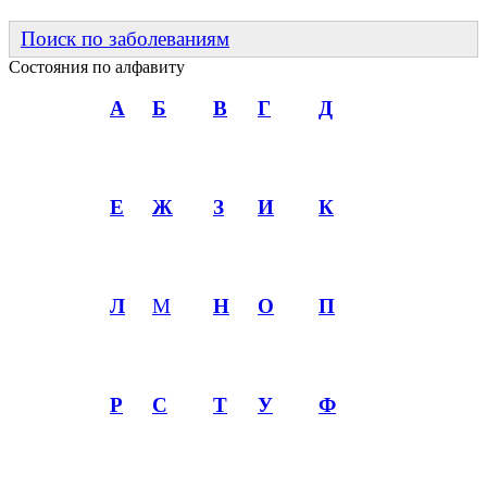
Поиск по заболеваниям
Состояния по алфавиту
А
Б
В
Г
Д
Е
Ж
З
И
К
Л
М
Н
О
П
Р
С
Т
У
Ф