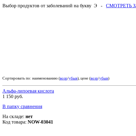
Выбор продуктов от заболеваний на букву Э -
СМОТРЕТЬ З
Сортировать по: наименованию (
возр
/
убыв
), цене (
возр
/
убыв
)
Альфа-липоевая кислота
1 150 руб.
В папку сравнения
На складе:
нет
Код товара:
NOW-03041