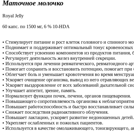
Маточное молочко
Royal Jelly
60 капс. по 1500 мг, 6 % 10-HDA
• Стимулирует питание и рост клеток головного и спинного мо
• Поднимает и поддерживает оптимальный тонус кровеносных с
• Способствует усвоению компонентов из продуктов питания, 
• Регулирует деятельность желез внутренней секреции.
• Используется при лечении ревматического, ревматоидного ар
• Помогает сохранить и восстановить потенцию, помогает при
• Облегчает боль и уменьшает кровотечения во время менстру
• Ускоряет очищение организма, вывод из него отравляющих ве
• Ускоряет выздоровление от всех заболеваний дыхательной си
• Улучшает аппетит, зрение, память.
• Нормализует функции почек, печени, органов пищеварения.
• Повышающего сопротивляемость организма к неблагоприятн
• Повышает работоспособность и быстро восстанавливает сил
• Снижает последствия радиоактивного облучения.
• Повышает лактацию, ускоряет развитие недоношенных детей.
• Укрепляет ослабленных и пожилых пациентов.
• Используется в качестве омолаживающего, тонизирующего, а