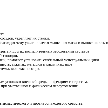
зга.
осудов, укрепляет их стенки.
благодаря чему увеличивается мышечная масса и выносливость т
трита и других воспалительных заболеваний суставов.
 бесплодии.
аций, помогает установить стабильный менструальный цикл.
ществ, тяжелых металлов и различных ядов.
стемы, включая насморк.
ым условиям внешней среды, инфекциям и стрессам.
ы при умственном и физическом переутомлении.
нтиспастического и противоопухолевого средства.