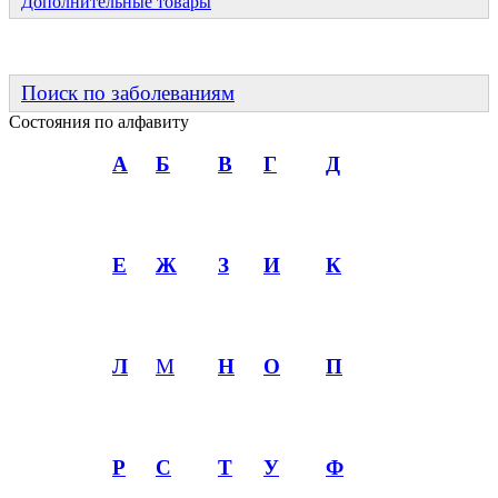
Дополнительные товары
Поиск по заболеваниям
Состояния по алфавиту
А
Б
В
Г
Д
Е
Ж
З
И
К
Л
М
Н
О
П
Р
С
Т
У
Ф