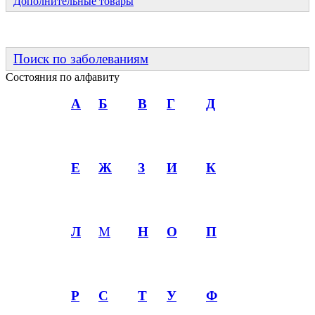
Дополнительные товары
Поиск по заболеваниям
Состояния по алфавиту
А
Б
В
Г
Д
Е
Ж
З
И
К
Л
М
Н
О
П
Р
С
Т
У
Ф