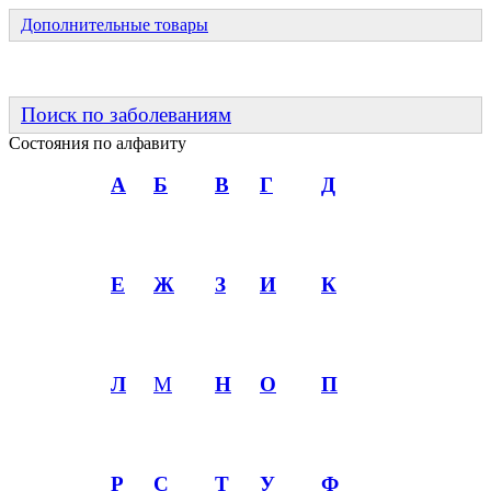
Дополнительные товары
Поиск по заболеваниям
Состояния по алфавиту
А
Б
В
Г
Д
Е
Ж
З
И
К
Л
М
Н
О
П
Р
С
Т
У
Ф